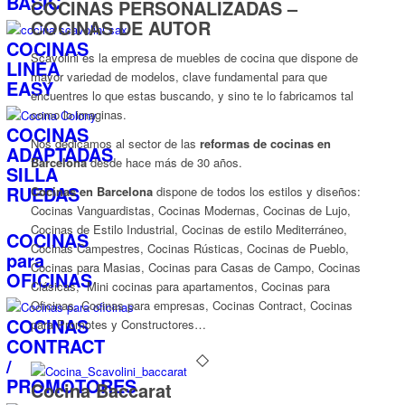
BASIC
COCINAS PERSONALIZADAS –
COCINAS DE AUTOR
COCINAS
Scavolini es la empresa de muebles de cocina que dispone de
LINEA
mayor variedad de modelos, clave fundamental para que
EASY
encuentres lo que estas buscando, y sino te lo fabricamos tal
como lo imaginas.
COCINAS
Nos dedicamos al sector de las
reformas de cocinas en
ADAPTADAS
Barcelona
desde hace más de 30 años.
SILLA
RUEDAS
Cocinas en Barcelona
dispone de todos los estilos y diseños:
Cocinas Vanguardistas, Cocinas Modernas, Cocinas de Lujo,
Cocinas de Estilo Industrial, Cocinas de estilo Mediterráneo,
COCINAS
Cocinas Campestres, Cocinas Rústicas, Cocinas de Pueblo,
para
Cocinas para Masias, Cocinas para Casas de Campo, Cocinas
OFICINAS
Clásicas, Mini cocinas para apartamentos, Cocinas para
Oficinas, Cocinas para empresas, Cocinas Contract, Cocinas
COCINAS
para Promotes y Constructores…
CONTRACT
/
PROMOTORES
Cocina Baccarat