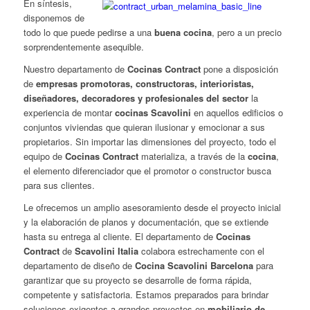
En síntesis,
disponemos de
todo lo que puede pedirse a una
buena cocina
, pero a un precio
sorprendentemente asequible.
Nuestro departamento de
Cocinas Contract
pone a disposición
de
empresas
promotoras, constructoras, interioristas,
diseñadores, decoradores y profesionales del sector
la
experiencia de montar
cocinas Scavolini
en aquellos edificios o
conjuntos viviendas que quieran ilusionar y emocionar a sus
propietarios. Sin importar las dimensiones del proyecto, todo el
equipo de
Cocinas Contract
materializa, a través de la
cocina
,
el elemento diferenciador que el promotor o constructor busca
para sus clientes.
Le ofrecemos un amplio asesoramiento desde el proyecto inicial
y la elaboración de planos y documentación, que se extiende
hasta su entrega al cliente. El departamento de
Cocinas
Contract
de
Scavolini Italia
colabora estrechamente con el
departamento de diseño de
Cocina Scavolini Barcelona
para
garantizar que su proyecto se desarrolle de forma rápida,
competente y satisfactoria. Estamos preparados para brindar
soluciones exigentes a grandes proyectos en
mobiliario de