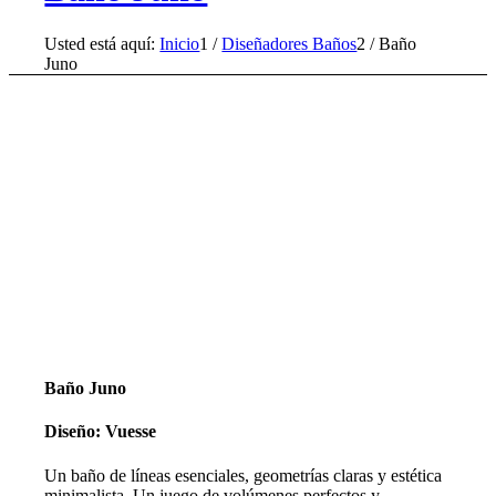
Usted está aquí:
Inicio
1
/
Diseñadores Baños
2
/
Baño
Juno
Baño Juno
Diseño: Vuesse
Un baño de líneas esenciales, geometrías claras y estética
minimalista. Un juego de volúmenes perfectos y