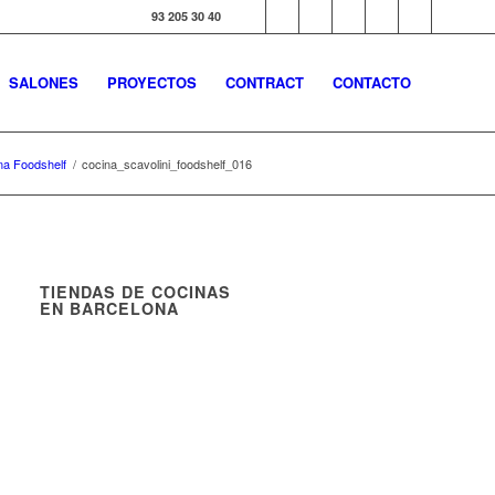
93 205 30 40
SALONES
PROYECTOS
CONTRACT
CONTACTO
na Foodshelf
/
cocina_scavolini_foodshelf_016
TIENDAS DE COCINAS
EN BARCELONA