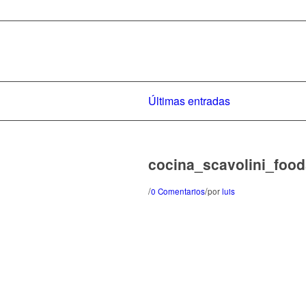
Últimas entradas
cocina_scavolini_food
/
/
0 Comentarios
por
luis