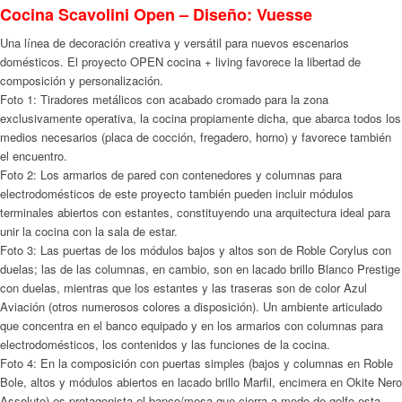
Cocina Scavolini Open – Diseño: Vuesse
Una línea de decoración creativa y versátil para nuevos escenarios
domésticos. El proyecto OPEN cocina + living favorece la libertad de
composición y personalización.
Foto 1: Tiradores metálicos con acabado cromado para la zona
exclusivamente operativa, la cocina propiamente dicha, que abarca todos los
medios necesarios (placa de cocción, fregadero, horno) y favorece también
el encuentro.
Foto 2: Los armarios de pared con contenedores y columnas para
electrodomésticos de este proyecto también pueden incluir módulos
terminales abiertos con estantes, constituyendo una arquitectura ideal para
unir la cocina con la sala de estar.
Foto 3: Las puertas de los módulos bajos y altos son de Roble Corylus con
duelas; las de las columnas, en cambio, son en lacado brillo Blanco Prestige
con duelas, mientras que los estantes y las traseras son de color Azul
Aviación (otros numerosos colores a disposición). Un ambiente articulado
que concentra en el banco equipado y en los armarios con columnas para
electrodomésticos, los contenidos y las funciones de la cocina.
Foto 4: En la composición con puertas simples (bajos y columnas en Roble
Bole, altos y módulos abiertos en lacado brillo Marfil, encimera en Okite Nero
Assoluto) es protagonista el banco/mesa que cierra a modo de golfo esta