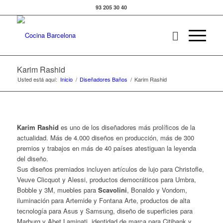
93 205 30 40
Karim Rashid
Usted está aquí:
Inicio
/
Diseñadores Baños
/
Karim Rashid
Karim Rashid
es uno de los diseñadores más prolíficos de la
actualidad. Más de 4.000 diseños en producción, más de 300
premios y trabajos en más de 40 países atestiguan la leyenda
del diseño.
Sus diseños premiados incluyen artículos de lujo para Christofle,
Veuve Clicquot y Alessi, productos democráticos para Umbra,
Bobble y 3M, muebles para
Scavolini
, Bonaldo y Vondom,
iluminación para Artemide y Fontana Arte, productos de alta
tecnología para Asus y Samsung, diseño de superficies para
Marburg y Abet Laminati, identidad de marca para Citibank y