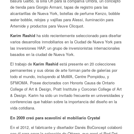
basura Garbo, la silla Oh para la compañía Umbra, un concepto
de tienda para Giorgio Armani, tapas de registro para las
alcantarillas de Nueva York, botellas de perfume Kenzo, bobble
water bobble, relojes y vajillas para Alessi, iluminación para
Artemide y productos para Veuve Clicquot.
Karim Rashid
ha sido recientemente seleccionado para diseñar
varios desarrollos inmobiliarios en la Ciudad de Nueva York para
las inversiones HAP, un grupo de inversionistas internacionales
basados en la ciudad de Nueva York.
El trabajo de
Karim Rashid
está presente en 20 colecciones
permanentes y sus obras de arte forman parte de galerías por
todo el mundo, incluyendo al MoMA, Centre Pompidou, y
SFMOMA. Posee doctorados con Honoris Causa de Ontario
College of Art & Design, Pratt Institute y Corcoran College of Art
& Design. Karim ha sido un invitado frecuente en universidades y
conferencias que hablan sobre la importancia del diseño en la
vida cotidiana.
En 2009 creó para scavolini el mobiliario Crystal
En el 2012, el fabricante y diseñador Danés BoConcept colaboró
con él para crear la colección de Ottawa, que ganó el Red Dot