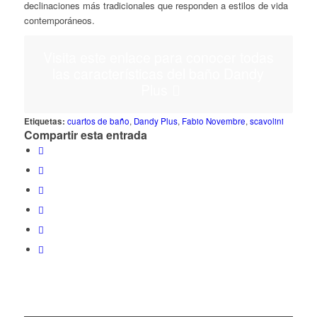
declinaciones más tradicionales que responden a estilos de vida
contemporáneos.
Visita este enlace para conocer todas
las características del baño Dandy
Plus
Etiquetas:
cuartos de baño
,
Dandy Plus
,
Fabio Novembre
,
scavolini
Compartir esta entrada