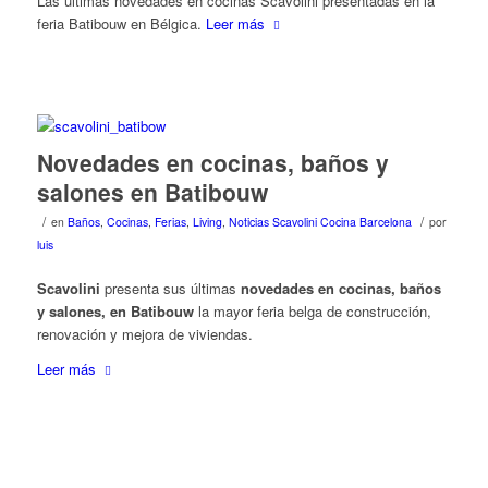
Las últimas novedades en cocinas Scavolini presentadas en la
feria Batibouw en Bélgica.
Leer más
Novedades en cocinas, baños y
salones en Batibouw
/
/
en
Baños
,
Cocinas
,
Ferias
,
Living
,
Noticias Scavolini Cocina Barcelona
por
luis
Scavolini
presenta sus últimas
novedades en cocinas, baños
y salones, en Batibouw
la mayor feria belga de construcción,
renovación y mejora de viviendas.
Leer más