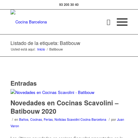
93 205 30 40
Listado de la etiqueta: Batibouw
Usted está aquí:
Inicio
/
Batibouw
Entradas
Novedades en Cocinas Scavolini –
Batibouw 2020
/
/
en
Baños
,
Cocinas
,
Ferias
,
Noticias Scavolini Cocina Barcelona
por
Juan
Varon