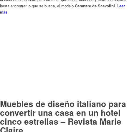
Muebles de diseño italiano para
convertir una casa en un hotel
cinco estrellas – Revista Marie
Claire
/
en
Baños
,
Cocinas
,
Living
,
Revistas Diseño Interiorismo
/
por
luis
La
revista Marie Claire
en su especial Lifestyle Maison describe en un
interesante reportaje como
Scavolini
puede convertir una casa en un hotel
cinco estrellas con sus
muebles de diseño italiano
. Y es que en los