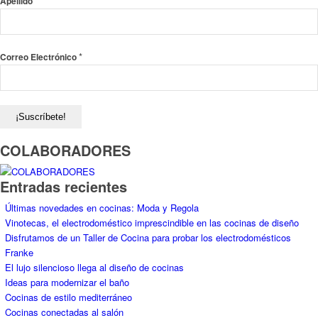
Entradas recientes
Últimas novedades en cocinas: Moda y Regola
Vinotecas, el electrodoméstico imprescindible en las cocinas de diseño
Disfrutamos de un Taller de Cocina para probar los electrodomésticos
Franke
El lujo silencioso llega al diseño de cocinas
Ideas para modernizar el baño
Cocinas de estilo mediterráneo
Cocinas conectadas al salón
Soluciones para distribuir la cocina según tu espacio
Cocinas de autor: La Fusión Perfecta entre Funcionalidad y Estética
El Salón y Cocina se Fusionan para Facilitar la Vida
REFORMAS de COCINAS
Cocina Regola
-
Cocina Moda
-