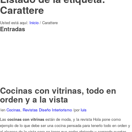
Carattere
Usted está aquí:
Inicio
/
Carattere
Entradas
Cocinas con vitrinas, todo en
orden y a la vista
/
en
Cocinas
,
Revistas Diseño Interiorismo
/
por
luis
Las
cocinas con vitrinas
están de moda, y la revista Hola pone como
ejemplo de lo que debe ser una cocina pensada para tenerlo todo en orden y
al alcance de la vista para no tener que andar abriendo y cerrando puertas
hasta encontrar lo que se busca, el modelo
Carattere de Scavolini
.
Leer
más