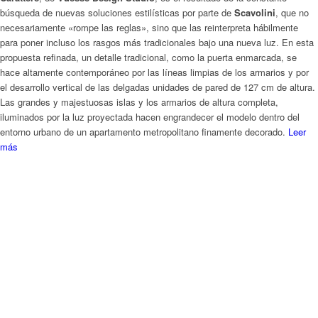
Novedades en cocinas de diseño
italiano: Scavolini Carattere
/
en
Cocinas
/
por
luis
El modelo
Carattere
, diseñado por
Vuesse Design Studio
, es el resultado
de la búsqueda constante en
Scavolini
de nuevas soluciones estilísticas en
muebles de
cocinas de diseño italiano
, no necesariamente siempre para