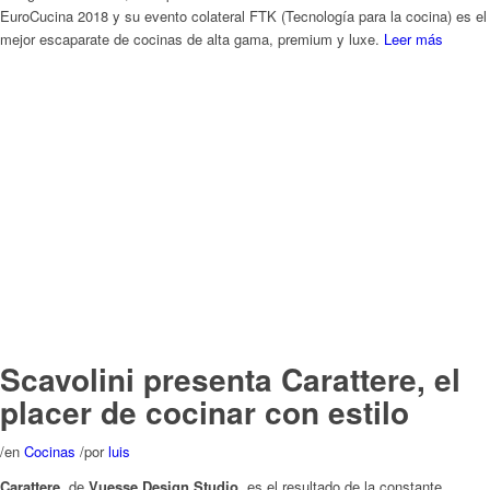
Scavolini presenta Carattere, el
placer de cocinar con estilo
/
en
Cocinas
/
por
luis
Carattere
, de
Vuesse Design Studio
, es el resultado de la constante
búsqueda de nuevas soluciones estilísticas por parte de
Scavolini
, que no
necesariamente «rompe las reglas», sino que las reinterpreta hábilmente
para poner incluso los rasgos más tradicionales bajo una nueva luz. En esta
propuesta refinada, un detalle tradicional, como la puerta enmarcada, se
hace altamente contemporáneo por las líneas limpias de los armarios y por
el desarrollo vertical de las delgadas unidades de pared de 127 cm de altura.
Las grandes y majestuosas islas y los armarios de altura completa,
iluminados por la luz proyectada hacen engrandecer el modelo dentro del
entorno urbano de un apartamento metropolitano finamente decorado.
Leer
más