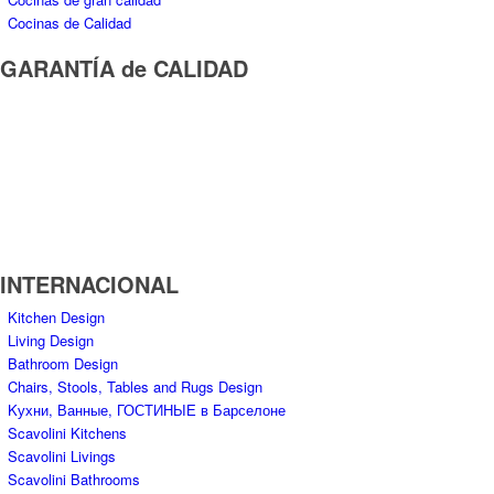
INTERNACIONAL
Kitchen Design
Living Design
Bathroom Design
Chairs, Stools, Tables and Rugs Design
Kухни, Ванные, ГОСТИНЫЕ в Барселоне
Scavolini Kitchens
Scavolini Livings
Scavolini Bathrooms
Scavolini Chairs
Scavolini Tables
Scavolini Stools
Scavolini Kухни
кухни Барселона
Scavolini Store – Tiendas y Distribuidores oficiales
ECOLOGÍA Y SOSTENIBILIDAD –
COMPROMETIDOS CON EL MEDIOAMBIENTE
– GREEN MIND