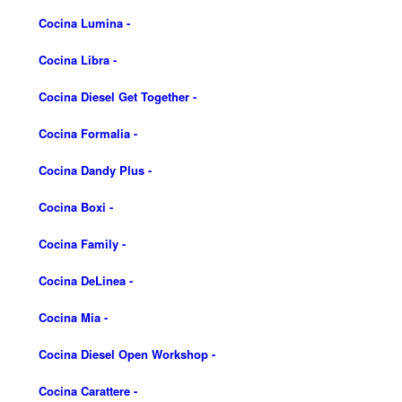
Cocina Boxi
-
Cocina Family
-
Cocina DeLinea
-
Cocina Mia
-
Cocina Diesel Open Workshop
-
Cocina Carattere
-
Cocina Exclusiva
-
Etiquetas
cocinas
baños
Carlo Cracco
armarios
Carattere
bathrooms
cocinas
cocinas a medida
cocinas de diseño
abiertas
cocinas de autor
cocinas de calidad
Diesel
cuartos de baño
cocinas de lujo
cocinas personalizadas
Dandy Plus
diseñadores cocinas
Diesel open workshop
diesel social kitchen
diseñadores de baños
Ferias
diseñadores de muebles
ferias
Fabio Novembre