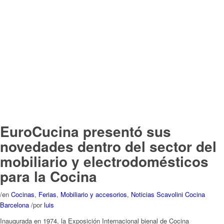
EuroCucina presentó sus
novedades dentro del sector del
mobiliario y electrodomésticos
para la Cocina
/
en
Cocinas
,
Ferias
,
Mobiliario y accesorios
,
Noticias Scavolini Cocina
Barcelona
/
por
luis
Inaugurada en 1974, la Exposición Internacional bienal de Cocina
EuroCucina 2018 y su evento colateral FTK (Tecnología para la cocina) es el
mejor escaparate de cocinas de alta gama, premium y luxe.
Leer más