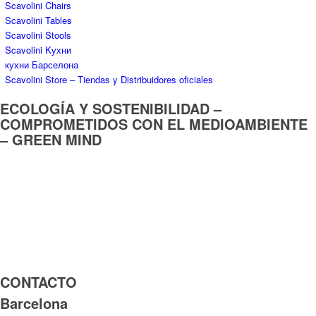
CONTACTO
Barcelona
Exposición:
Anglí, 1
08017 Barcelona (Barcelona)
(Esquina Vía Augusta, 304))
Teléfono:
932 053 040
E-Mail:
info@cocinabarcelona.com
Horario:
L / V–10:00/14:00 – 16:00/19:00
sábados y domingos: visitas concertadas
ITALY
Via Risara, 60/70 – 74/78