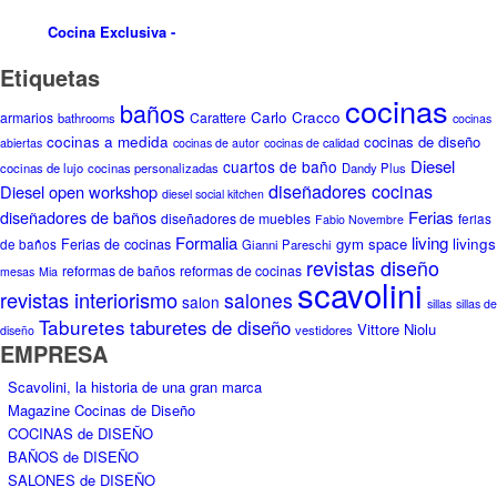
Formalia
living
gym space
livings
de baños
Ferias de cocinas
Gianni Pareschi
revistas diseño
reformas de baños
reformas de cocinas
mesas
Mia
scavolini
revistas interiorismo
salones
salon
sillas
sillas de
Taburetes
taburetes de diseño
Vittore Niolu
vestidores
diseño
EMPRESA
Scavolini, la historia de una gran marca
Magazine Cocinas de Diseño
COCINAS de DISEÑO
BAÑOS de DISEÑO
SALONES de DISEÑO
Mesas de diseño
Sillas de diseño
Taburetes de diseño
Accesorios de cocina
Vestidores para habitaciones
Box Life – Muebles para lofts
Laundry Space – Muebles lavadero
Gym Space – Gimansio en casa
Cocinas de Calidad en Barcelona
Cocinas de Autor y Diseño