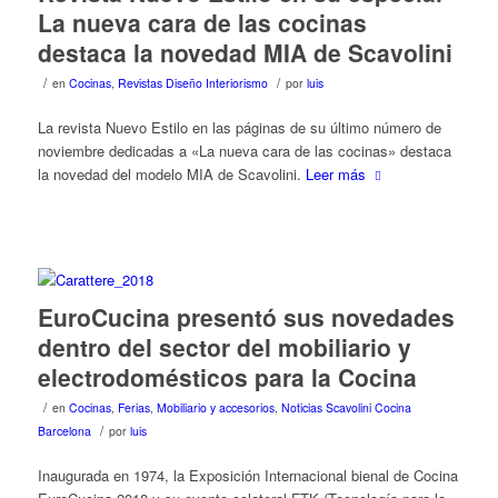
La nueva cara de las cocinas
destaca la novedad MIA de Scavolini
/
/
en
Cocinas
,
Revistas Diseño Interiorismo
por
luis
La revista Nuevo Estilo en las páginas de su último número de
noviembre dedicadas a «La nueva cara de las cocinas» destaca
la novedad del modelo MIA de Scavolini.
Leer más
EuroCucina presentó sus novedades
dentro del sector del mobiliario y
electrodomésticos para la Cocina
/
en
Cocinas
,
Ferias
,
Mobiliario y accesorios
,
Noticias Scavolini Cocina
/
Barcelona
por
luis
Inaugurada en 1974, la Exposición Internacional bienal de Cocina