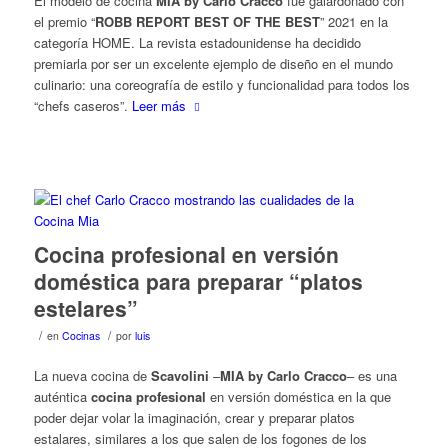
El modelo de cocina
MIA by Carlo Cracco
fue galardonado con
el premio “
ROBB REPORT BEST OF THE BEST
” 2021 en la
categoría HOME. La revista estadounidense ha decidido
premiarla por ser un excelente ejemplo de diseño en el mundo
culinario: una coreografía de estilo y funcionalidad para todos los
“chefs caseros”.
Leer más
Cocina profesional en versión
doméstica para preparar “platos
estelares”
/
/
en
Cocinas
por
luis
La nueva cocina de
Scavolini
–
MIA by Carlo Cracco
– es una
auténtica
cocina profesional
en versión doméstica en la que
poder dejar volar la imaginación, crear y preparar platos
estalares, similares a los que salen de los fogones de los