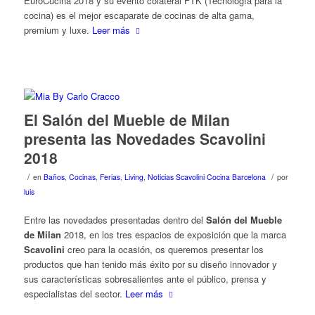
EuroCucina 2018 y su evento colateral FTK (Tecnología para la
cocina) es el mejor escaparate de cocinas de alta gama,
premium y luxe.
Leer más
El Salón del Mueble de Milan
presenta las Novedades Scavolini
2018
/
/
en
Baños
,
Cocinas
,
Ferias
,
Living
,
Noticias Scavolini Cocina Barcelona
por
luis
Entre las novedades presentadas dentro del
Salón del Mueble
de Milan
2018, en los tres espacios de exposición que la marca
Scavolini
creo para la ocasión, os queremos presentar los
productos que han tenido más éxito por su diseño innovador y
sus características sobresalientes ante el público, prensa y
especialistas del sector.
Leer más