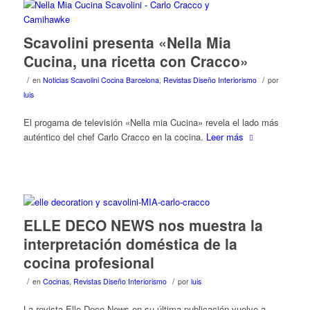
Scavolini presenta «Nella Mia
Cucina, una ricetta con Cracco»
/
/
en
Noticias Scavolini Cocina Barcelona
,
Revistas Diseño Interiorismo
por
luis
El progama de televisión «Nella mia Cucina» revela el lado más
auténtico del chef Carlo Cracco en la cocina.
Leer más
ELLE DECO NEWS nos muestra la
interpretación doméstica de la
cocina profesional
/
/
en
Cocinas
,
Revistas Diseño Interiorismo
por
luis
La revista Elle Deco News en su última publicación vuelve a