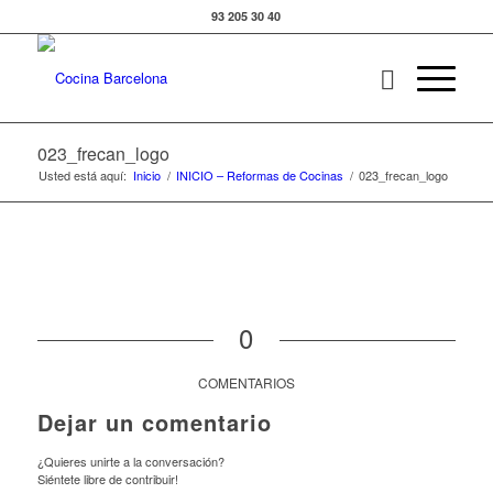
93 205 30 40
023_frecan_logo
Usted está aquí:
Inicio
/
INICIO – Reformas de Cocinas
/
023_frecan_logo
0
COMENTARIOS
Dejar un comentario
¿Quieres unirte a la conversación?
Siéntete libre de contribuir!