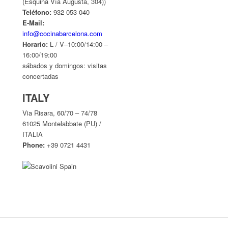
(Esquina Vía Augusta, 304))
Teléfono:
932 053 040
E-Mail:
info@cocinabarcelona.com
Horario:
L / V–10:00/14:00 –
16:00/19:00
sábados y domingos: visitas
concertadas
ITALY
Via Risara, 60/70 – 74/78
61025 Montelabbate (PU) /
ITALIA
Phone:
+39 0721 4431