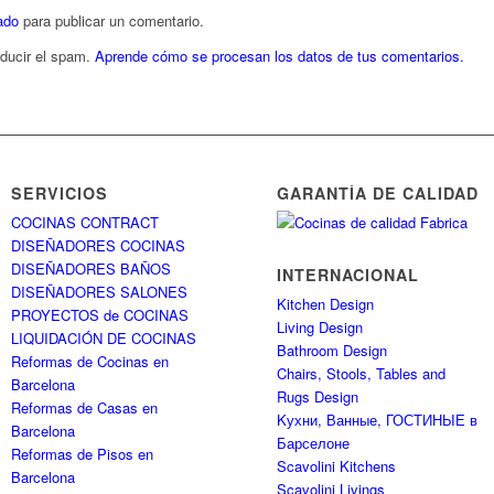
ado
para publicar un comentario.
educir el spam.
Aprende cómo se procesan los datos de tus comentarios.
SERVICIOS
GARANTÍA DE CALIDAD
COCINAS CONTRACT
DISEÑADORES COCINAS
DISEÑADORES BAÑOS
INTERNACIONAL
DISEÑADORES SALONES
Kitchen Design
PROYECTOS de COCINAS
Living Design
LIQUIDACIÓN DE COCINAS
Bathroom Design
Reformas de Cocinas en
Chairs, Stools, Tables and
Barcelona
Rugs Design
Reformas de Casas en
Kухни, Ванные, ГОСТИНЫЕ в
Barcelona
Барселоне
Reformas de Pisos en
Scavolini Kitchens
Barcelona
Scavolini Livings