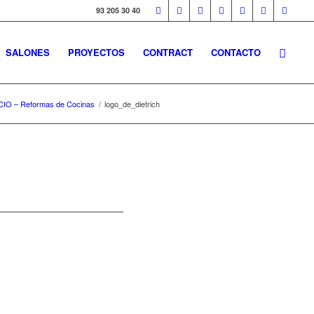
93 205 30 40
SALONES
PROYECTOS
CONTRACT
CONTACTO
CIO – Reformas de Cocinas
/
logo_de_dietrich