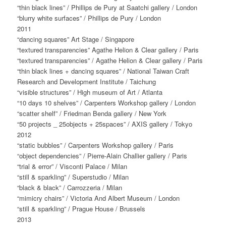
“thin black lines” / Phillips de Pury at Saatchi gallery / London
“blurry white surfaces” / Phillips de Pury / London
2011
“dancing squares” Art Stage / Singapore
“textured transparencies” Agathe Helion & Clear gallery / Paris
“textured transparencies” / Agathe Helion & Clear gallery / Paris
“thin black lines + dancing squares” / National Taiwan Craft
Research and Development Institute / Taichung
“visible structures” / High museum of Art / Atlanta
“10 days 10 shelves” / Carpenters Workshop gallery / London
“scatter shelf” / Friedman Benda gallery / New York
“50 projects _ 25objects + 25spaces” / AXIS gallery / Tokyo
2012
“static bubbles” / Carpenters Workshop gallery / Paris
“object dependencies” / Pierre-Alain Challier gallery / Paris
“trial & error” / Visconti Palace / Milan
“still & sparkling” / Superstudio / Milan
“black & black” / Carrozzeria / Milan
“mimicry chairs” / Victoria And Albert Museum / London
“still & sparkling” / Prague House / Brussels
2013