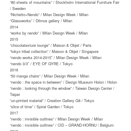
“80 sheets of mountains” / Stockholm International Furniture Fair
/ Sweden
“Nichetto=Nendo” / Milan Design Week / Milan
“Glassworks” / Dilmos gallery / Milan
2014
“works by nendo” / Milan Design Week / Milan
2015
“chocolatexture lounge” / Maison & Objet / Paris
“tokyo tribal collection” / Maison & Objet / Singapore
“nendo works 2014-2015″ / Milan Design Week / Milan
“nendo 3/3″ / EYE OF GYRE / Tokyo
2016
“50 manga chairs” / Milan Design Week / Milan
“nendo : the space in between” / Design Museum Holon / Holon
“nendo : looking through the window” / Taiwan Design Center /
Taipei
“un-printed material” / Creation Gallery G8 / Tokyo
“slice of time” / Spiral Garden / Tokyo
2017
“nendo : invisible outlines” / Milan Design Week / Milan
“nendo : invisible outlines” / CID – GRAND-HORNU / Belgium