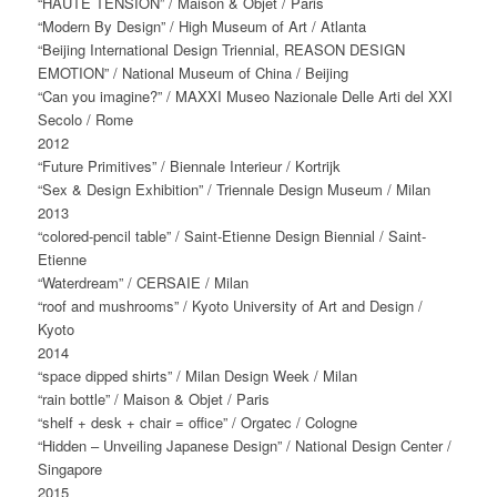
“HAUTE TENSION” / Maison & Objet / Paris
“Modern By Design” / High Museum of Art / Atlanta
“Beijing International Design Triennial, REASON DESIGN
EMOTION” / National Museum of China / Beijing
“Can you imagine?” / MAXXI Museo Nazionale Delle Arti del XXI
Secolo / Rome
2012
“Future Primitives” / Biennale Interieur / Kortrijk
“Sex & Design Exhibition” / Triennale Design Museum / Milan
2013
“colored-pencil table” / Saint-Etienne Design Biennial / Saint-
Etienne
“Waterdream” / CERSAIE / Milan
“roof and mushrooms” / Kyoto University of Art and Design /
Kyoto
2014
“space dipped shirts” / Milan Design Week / Milan
“rain bottle” / Maison & Objet / Paris
“shelf + desk + chair = office” / Orgatec / Cologne
“Hidden – Unveiling Japanese Design” / National Design Center /
Singapore
2015