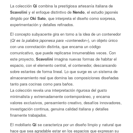
La colección
Qi
combina la prestigiosa artesanía italiana de
Scavolini
y el enfoque distintivo de
Nendo
, el estudio japonés
dirigido por
Oki Sato
, que interpreta el diseño como sorpresa,
experimentación y detalles refinados.
El concepto subyacente gira en torno a la idea de un contenedor
(
Qi es la palabra japonesa para «contenedor»
), un objeto único
con una connotación distinta, que encarna un código
comunicativo, que puede replicarse innumerables veces. Con
este proyecto,
Scavolini
imagina nuevas formas de habitar el
espacio, con el elemento central, el contenedor, descansando
sobre estantes de forma lineal. Lo que surge es un sistema de
almacenamiento real que domina las composiciones diseñadas
tanto para cocinas como para baños.
La colección revela una interpretación rigurosa del gusto
minimalista y extremadamente contemporáneo, y encarna
valores exclusivos, pensamiento creativo, desafíos innovadores,
investigación continua, genuina calidad italiana y detalles
finamente trabajados.
El mobiliario
Qi
se caracteriza por un diseño limpio y natural que
hace que sea agradable estar en los espacios que expresan su