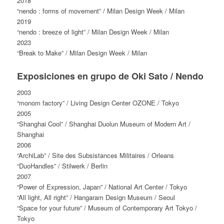
2018
“nendo : forms of movement” / Milan Design Week / Milan
2019
“nendo : breeze of light” / Milan Design Week / Milan
2023
“Break to Make” / Milan Design Week / Milan
Exposiciones en grupo de Oki Sato / Nendo
2003
“monom factory” / Living Design Center OZONE / Tokyo
2005
“Shanghai Cool” / Shanghai Duolun Museum of Modern Art /
Shanghai
2006
“ArchiLab” / Site des Subsistances Militaires / Orleans
“DuoHandles” / Stilwerk / Berlin
2007
“Power of Expression, Japan” / National Art Center / Tokyo
“All light, All right” / Hangaram Design Museum / Seoul
“Space for your future” / Museum of Contemporary Art Tokyo /
Tokyo