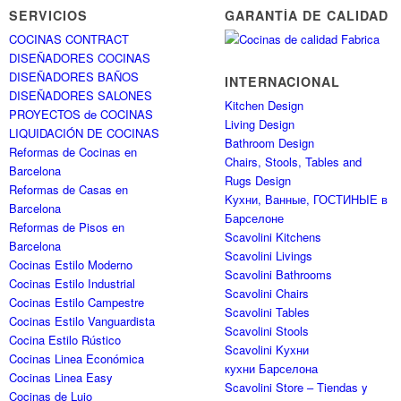
SERVICIOS
GARANTÍA DE CALIDAD
COCINAS CONTRACT
DISEÑADORES COCINAS
DISEÑADORES BAÑOS
INTERNACIONAL
DISEÑADORES SALONES
Kitchen Design
PROYECTOS de COCINAS
Living Design
LIQUIDACIÓN DE COCINAS
Bathroom Design
Reformas de Cocinas en
Chairs, Stools, Tables and
Barcelona
Rugs Design
Reformas de Casas en
Kухни, Ванные, ГОСТИНЫЕ в
Barcelona
Барселоне
Reformas de Pisos en
Scavolini Kitchens
Barcelona
Scavolini Livings
Cocinas Estilo Moderno
Scavolini Bathrooms
Cocinas Estilo Industrial
Scavolini Chairs
Cocinas Estilo Campestre
Scavolini Tables
Cocinas Estilo Vanguardista
Scavolini Stools
Cocina Estilo Rústico
Scavolini Kухни
Cocinas Linea Económica
кухни Барселона
Cocinas Linea Easy
Scavolini Store – Tiendas y
Cocinas de Lujo