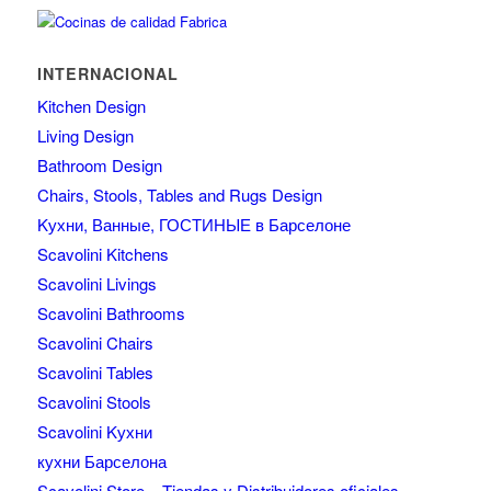
INTERNACIONAL
Kitchen Design
Living Design
Bathroom Design
Chairs, Stools, Tables and Rugs Design
Kухни, Ванные, ГОСТИНЫЕ в Барселоне
Scavolini Kitchens
Scavolini Livings
Scavolini Bathrooms
Scavolini Chairs
Scavolini Tables
Scavolini Stools
Scavolini Kухни
кухни Барселона
Scavolini Store – Tiendas y Distribuidores oficiales