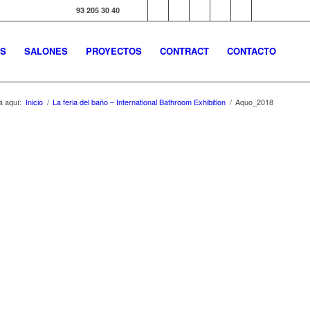
93 205 30 40
S
SALONES
PROYECTOS
CONTRACT
CONTACTO
á aquí:
Inicio
/
La feria del baño – International Bathroom Exhibition
/
Aquo_2018