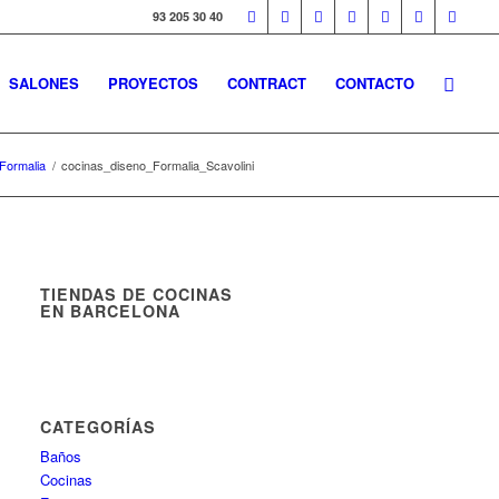
93 205 30 40
SALONES
PROYECTOS
CONTRACT
CONTACTO
Formalia
/
cocinas_diseno_Formalia_Scavolini
TIENDAS DE COCINAS
EN BARCELONA
CATEGORÍAS
Baños
Cocinas