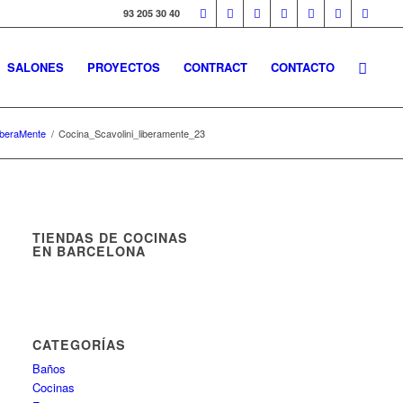
93 205 30 40
SALONES
PROYECTOS
CONTRACT
CONTACTO
iberaMente
/
Cocina_Scavolini_liberamente_23
TIENDAS DE COCINAS
EN BARCELONA
CATEGORÍAS
Baños
Cocinas