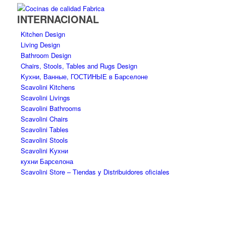
INTERNACIONAL
Kitchen Design
Living Design
Bathroom Design
Chairs, Stools, Tables and Rugs Design
Kухни, Ванные, ГОСТИНЫЕ в Барселоне
Scavolini Kitchens
Scavolini Livings
Scavolini Bathrooms
Scavolini Chairs
Scavolini Tables
Scavolini Stools
Scavolini Kухни
кухни Барселона
Scavolini Store – Tiendas y Distribuidores oficiales
ECOLOGÍA Y SOSTENIBILIDAD –
COMPROMETIDOS CON EL
MEDIOAMBIENTE – GREEN MIND