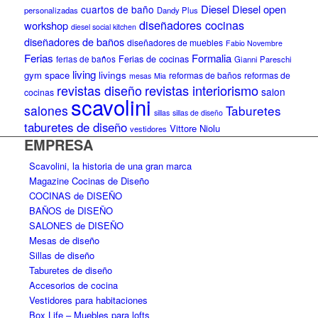
Diesel
Diesel open
cuartos de baño
personalizadas
Dandy Plus
diseñadores cocinas
workshop
diesel social kitchen
diseñadores de baños
diseñadores de muebles
Fabio Novembre
Ferias
Formalia
ferias de baños
Ferias de cocinas
Gianni Pareschi
living
gym space
livings
reformas de baños
reformas de
mesas
Mia
revistas diseño
revistas interiorismo
salon
cocinas
scavolini
salones
Taburetes
sillas
sillas de diseño
taburetes de diseño
Vittore Niolu
vestidores
EMPRESA
Scavolini, la historia de una gran marca
Magazine Cocinas de Diseño
COCINAS de DISEÑO
BAÑOS de DISEÑO
SALONES de DISEÑO
Mesas de diseño
Sillas de diseño
Taburetes de diseño
Accesorios de cocina
Vestidores para habitaciones
Box Life – Muebles para lofts