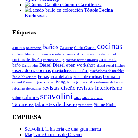
Cocina Carattere
-
Cocina
Exclusiva
-
Etiquetas
cocinas
baños
Carlo Cracco
armarios
Carattere
bathrooms
cocinas a medida
cocinas abiertas
cocinas de autor
cocinas de calidad
cocinas de diseño
cuartos de
cocinas de lujo
cocinas personalizadas
Diesel
Diesel open workshop
baño
Dandy Plus
diesel social kitchen
diseñadores cocinas
diseñadores de baños
diseñadores de muebles
Ferias
Formalia
Ferias de cocinas
ferias de baños
Fabio Novembre
living
gym space
livings
reformas de baños
Gianni Pareschi
mesas
Mia
revistas diseño
revistas interiorismo
reformas de cocinas
scavolini
salones
salon
sillas
sillas de diseño
Taburetes
taburetes de diseño
Vittore Niolu
vestidores
EMPRESA
Scavolini, la historia de una gran marca
Magazine Cocinas de Diseño