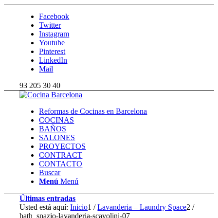
Facebook
Twitter
Instagram
Youtube
Pinterest
LinkedIn
Mail
93 205 30 40
Reformas de Cocinas en Barcelona
COCINAS
BAÑOS
SALONES
PROYECTOS
CONTRACT
CONTACTO
Buscar
Menú
Menú
Últimas entradas
Usted está aquí:
Inicio
1
/
Lavanderia – Laundry Space
2
/
bath_spazio-lavanderia-scavolini-07