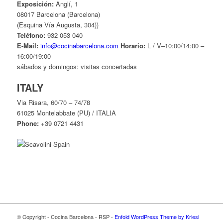
Exposición:
Anglí, 1
08017 Barcelona (Barcelona)
(Esquina Vía Augusta, 304))
Teléfono:
932 053 040
E-Mail:
info@cocinabarcelona.com
Horario:
L / V–10:00/14:00 –
16:00/19:00
sábados y domingos: visitas concertadas
ITALY
Via Risara, 60/70 – 74/78
61025 Montelabbate (PU) / ITALIA
Phone:
+39 0721 4431
© Copyright - Cocina Barcelona - RSP -
Enfold WordPress Theme by Kriesi