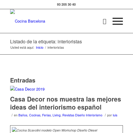
93 205 30 40
Listado de la etiqueta: interioristas
Usted está aquí:
Inicio
/
interioristas
Entradas
Casa Decor nos muestra las mejores
ideas del interiorismo español
/
/
en
Baños
,
Cocinas
,
Ferias
,
Living
,
Revistas Diseño Interiorismo
por
luis