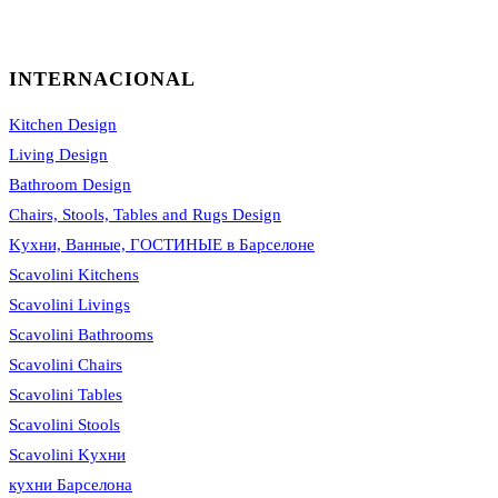
INTERNACIONAL
Kitchen Design
Living Design
Bathroom Design
Chairs, Stools, Tables and Rugs Design
Kухни, Ванные, ГОСТИНЫЕ в Барселоне
Scavolini Kitchens
Scavolini Livings
Scavolini Bathrooms
Scavolini Chairs
Scavolini Tables
Scavolini Stools
Scavolini Kухни
кухни Барселона