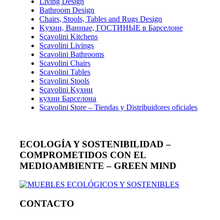
Living Design
Bathroom Design
Chairs, Stools, Tables and Rugs Design
Kухни, Ванные, ГОСТИНЫЕ в Барселоне
Scavolini Kitchens
Scavolini Livings
Scavolini Bathrooms
Scavolini Chairs
Scavolini Tables
Scavolini Stools
Scavolini Kухни
кухни Барселона
Scavolini Store – Tiendas y Distribuidores oficiales
ECOLOGÍA Y SOSTENIBILIDAD –
COMPROMETIDOS CON EL
MEDIOAMBIENTE – GREEN MIND
CONTACTO