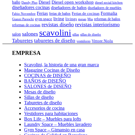
Diesel
Diesel open workshop
baño
Dandy Plus
diesel social kitchen
diseñadores cocinas
diseñadores de baños
diseñadores de muebles
Ferias
Formalia
Ferias de cocinas
ferias de baños
Fabio Novembre
living
gym space
livings
reformas de baños
Gianni Pareschi
mesas
Mia
revistas diseño
revistas interiorismo
reformas de cocinas
scavolini
salones
salon
sillas
sillas de diseño
Taburetes
taburetes de diseño
Vittore Niolu
vestidores
EMPRESA
Scavolini, la historia de una gran marca
Magazine Cocinas de Diseño
COCINAS de DISEÑO
BAÑOS de DISEÑO
SALONES de DISEÑO
Mesas de diseño
Sillas de diseño
Taburetes de diseño
Accesorios de cocina
Vestidores para habitaciones
Box Life – Muebles para lofts
Laundry Space – Muebles lavadero
Gym Space – Gimansio en casa