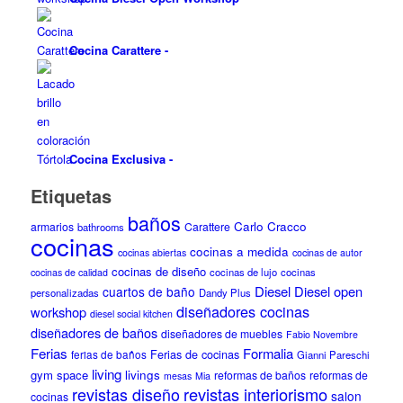
Cocina Carattere
-
Cocina Exclusiva
-
Etiquetas
baños
Carlo Cracco
armarios
Carattere
bathrooms
cocinas
cocinas a medida
cocinas abiertas
cocinas de autor
cocinas de diseño
cocinas de lujo
cocinas
cocinas de calidad
Diesel
Diesel open
cuartos de baño
personalizadas
Dandy Plus
diseñadores cocinas
workshop
diesel social kitchen
diseñadores de baños
diseñadores de muebles
Fabio Novembre
Ferias
Formalia
ferias de baños
Ferias de cocinas
Gianni Pareschi
living
gym space
livings
reformas de baños
reformas de
mesas
Mia
revistas diseño
revistas interiorismo
salon
cocinas