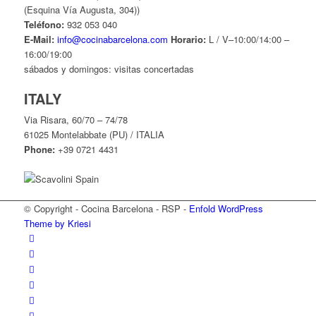
(Esquina Vía Augusta, 304))
Teléfono:
932 053 040
E-Mail:
info@cocinabarcelona.com
Horario:
L / V–10:00/14:00 –
16:00/19:00
sábados y domingos: visitas concertadas
ITALY
Via Risara, 60/70 – 74/78
61025 Montelabbate (PU) / ITALIA
Phone:
+39 0721 4431
© Copyright - Cocina Barcelona - RSP -
Enfold WordPress
Theme by Kriesi