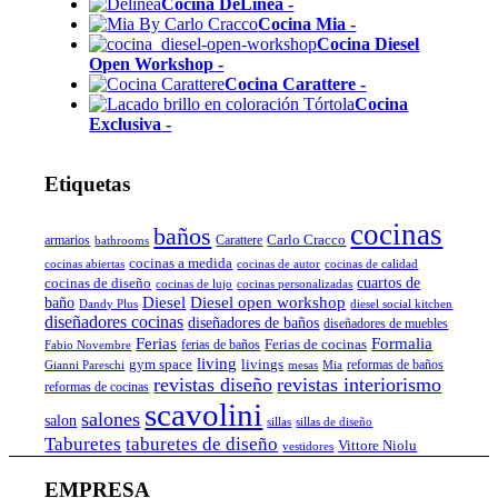
Cocina DeLinea
-
Cocina Mia
-
Cocina Diesel
Open Workshop
-
Cocina Carattere
-
Cocina
Exclusiva
-
Etiquetas
cocinas
baños
Carlo Cracco
armarios
Carattere
bathrooms
cocinas a medida
cocinas abiertas
cocinas de autor
cocinas de calidad
cocinas de diseño
cuartos de
cocinas de lujo
cocinas personalizadas
Diesel
Diesel open workshop
baño
Dandy Plus
diesel social kitchen
diseñadores cocinas
diseñadores de baños
diseñadores de muebles
Ferias
Formalia
Ferias de cocinas
ferias de baños
Fabio Novembre
living
gym space
livings
reformas de baños
Gianni Pareschi
mesas
Mia
revistas diseño
revistas interiorismo
reformas de cocinas
scavolini
salones
salon
sillas
sillas de diseño
Taburetes
taburetes de diseño
Vittore Niolu
vestidores
EMPRESA