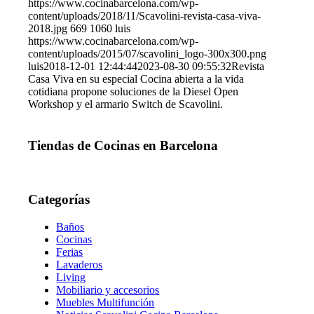
https://www.cocinabarcelona.com/wp-
content/uploads/2018/11/Scavolini-revista-casa-viva-
2018.jpg
669
1060
luis
https://www.cocinabarcelona.com/wp-
content/uploads/2015/07/scavolini_logo-300x300.png
luis
2018-12-01 12:44:44
2023-08-30 09:55:32
Revista
Casa Viva en su especial Cocina abierta a la vida
cotidiana propone soluciones de la Diesel Open
Workshop y el armario Switch de Scavolini.
Tiendas de Cocinas en Barcelona
Categorías
Baños
Cocinas
Ferias
Lavaderos
Living
Mobiliario y accesorios
Muebles Multifunción