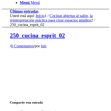
Menú
Menú
Últimas entradas
Usted está aquí:
Inicio
1
/
Cocinas abiertas al salón, la
reinterpretación práctica para crear espacios amplios
2
/
250_cucina_esprit_02
250_cucina_esprit_02
/
0 Comentarios
/
por
luis
Compartir esta entrada