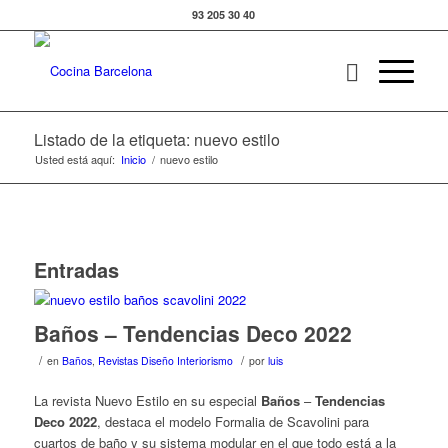
93 205 30 40
Listado de la etiqueta: nuevo estilo
Usted está aquí:
Inicio
/
nuevo estilo
Entradas
Baños – Tendencias Deco 2022
/
/
en
Baños
,
Revistas Diseño Interiorismo
por
luis
La revista Nuevo Estilo en su especial
Baños
–
Tendencias
Deco 2022
, destaca el modelo Formalia de Scavolini para
cuartos de baño y su sistema modular en el que todo está a la