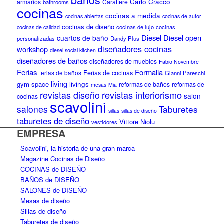
Carlo Cracco
armarios
Carattere
bathrooms
cocinas
cocinas a medida
cocinas abiertas
cocinas de autor
cocinas de diseño
cocinas de lujo
cocinas
cocinas de calidad
Diesel
Diesel open
cuartos de baño
personalizadas
Dandy Plus
diseñadores cocinas
workshop
diesel social kitchen
diseñadores de baños
diseñadores de muebles
Fabio Novembre
Ferias
Formalia
ferias de baños
Ferias de cocinas
Gianni Pareschi
living
gym space
livings
reformas de baños
reformas de
mesas
Mia
revistas diseño
revistas interiorismo
salon
cocinas
scavolini
salones
Taburetes
sillas
sillas de diseño
taburetes de diseño
Vittore Niolu
vestidores
EMPRESA
Scavolini, la historia de una gran marca
Magazine Cocinas de Diseño
COCINAS de DISEÑO
BAÑOS de DISEÑO
SALONES de DISEÑO
Mesas de diseño
Sillas de diseño
Taburetes de diseño