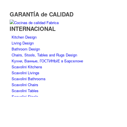
GARANTÍA de CALIDAD
INTERNACIONAL
Kitchen Design
Living Design
Bathroom Design
Chairs, Stools, Tables and Rugs Design
Kухни, Ванные, ГОСТИНЫЕ в Барселоне
Scavolini Kitchens
Scavolini Livings
Scavolini Bathrooms
Scavolini Chairs
Scavolini Tables
Scavolini Stools
Scavolini Kухни
кухни Барселона
Scavolini Store – Tiendas y Distribuidores oficiales