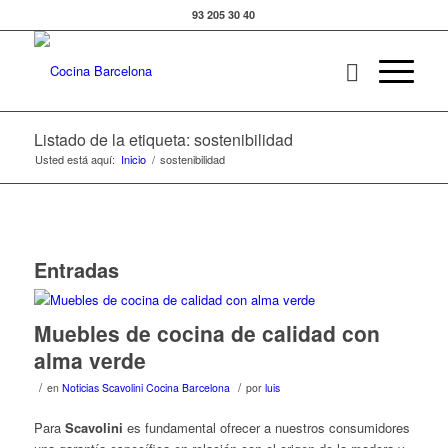
93 205 30 40
Listado de la etiqueta: sostenibilidad
Usted está aquí:
Inicio
/
sostenibilidad
Entradas
Muebles de cocina de calidad con
alma verde
/
/
en
Noticias Scavolini Cocina Barcelona
por
luis
Para
Scavolini
es fundamental ofrecer a nuestros consumidores