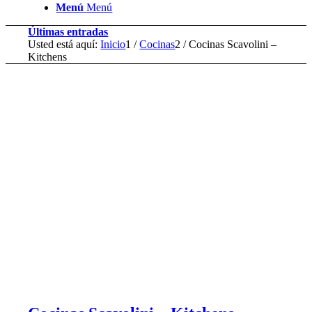
Menú
Menú
Últimas entradas
Usted está aquí:
Inicio
1
/
Cocinas
2
/
Cocinas Scavolini –
Kitchens