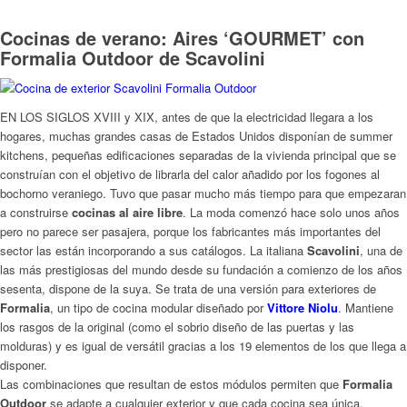
Cocinas de verano: Aires ‘GOURMET’ con
Formalia Outdoor de Scavolini
EN LOS SIGLOS XVIII y XIX, antes de que la electricidad llegara a los
hogares, muchas grandes casas de Estados Unidos disponían de summer
kitchens, pequeñas edificaciones separadas de la vivienda principal que se
construían con el objetivo de librarla del calor añadido por los fogones al
bochorno veraniego. Tuvo que pasar mucho más tiempo para que empezaran
a construirse
cocinas al aire libre
. La moda comenzó hace solo unos años
pero no parece ser pasajera, porque los fabricantes más importantes del
sector las están incorporando a sus catálogos. La italiana
Scavolini
, una de
las más prestigiosas del mundo desde su fundación a comienzo de los años
sesenta, dispone de la suya. Se trata de una versión para exteriores de
Formalia
, un tipo de cocina modular diseñado por
Vittore Niolu
. Mantiene
los rasgos de la original (como el sobrio diseño de las puertas y las
molduras) y es igual de versátil gracias a los 19 elementos de los que llega a
disponer.
Las combinaciones que resultan de estos módulos permiten que
Formalia
Outdoor
se adapte a cualquier exterior y que cada cocina sea única.