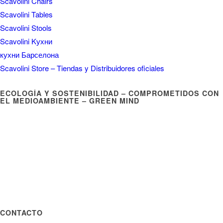
ECOLOGÍA Y SOSTENIBILIDAD – COMPROMETIDOS CON
EL MEDIOAMBIENTE – GREEN MIND
CONTACTO
Barcelona
Exposición:
Anglí, 1
08017 Barcelona (Barcelona)
(Esquina Vía Augusta, 304))
Teléfono:
932 053 040
E-Mail:
info@cocinabarcelona.com
Horario:
L / V–10:00/14:00 – 16:00/19:00
sábados y domingos: visitas concertadas