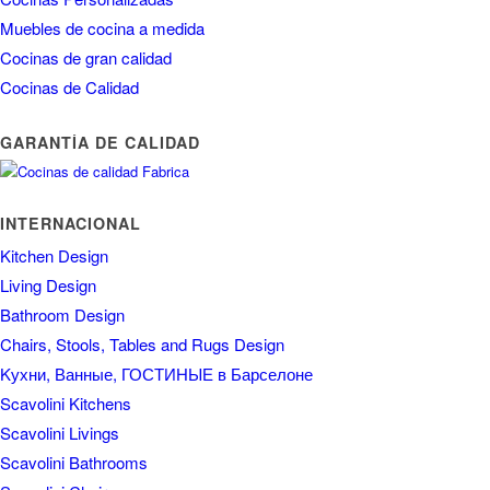
INTERNACIONAL
Kitchen Design
Living Design
Bathroom Design
Chairs, Stools, Tables and Rugs Design
Kухни, Ванные, ГОСТИНЫЕ в Барселоне
Scavolini Kitchens
Scavolini Livings
Scavolini Bathrooms
Scavolini Chairs
Scavolini Tables
Scavolini Stools
Scavolini Kухни
кухни Барселона
Scavolini Store – Tiendas y Distribuidores oficiales